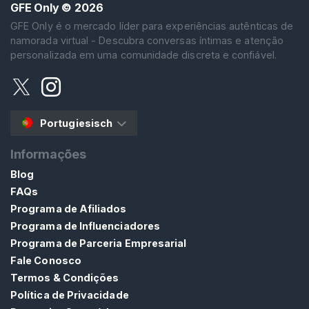
GFE Only
© 2026
GFE Only é o mercado líder para experiências autênticas de
P
namorada virtual - Descubra conversas íntimas e atenção
R
O
personalizada em uma comunidade discreta e confiável.
C
U
R
A
R
Portugiesisch
Informações
Blog
FAQs
C
Programa de Afiliados
o
Programa de Influenciadores
n
Programa de Parceria Empresarial
t
Fale Conosco
a
Termos & Condições
t
Política de Privacidade
o