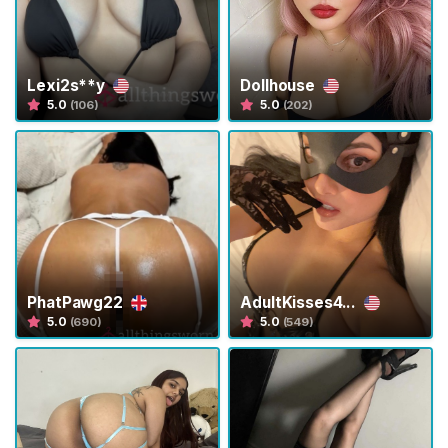
G
R
Á
T
I
Lexi2s**y
Dollhouse
S
5.0
5.0
(106)
(202)
>
I
n
í
c
i
PhatPawg22
AdultKisses4...
o
5.0
5.0
(690)
(549)
P
r
o
c