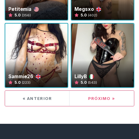
a
Petitemia
Megsxo
V
5.0
5.0
(356)
(402)
i
r
t
u
a
l
S
e
Sammie26
LillyB
5.0
5.0
(223)
(543)
x
t
i
« ANTERIOR
PRÓXIMO »
n
g
G
F
E