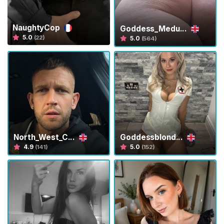
t
e
ú
NaughtyCop
Goddess_Medu...
d
5.0
(22)
5.0
(564)
o
G
F
E
E
x
p
North_West_C...
Goddessblond...
e
4.9
5.0
(141)
(152)
r
i
ê
n
c
i