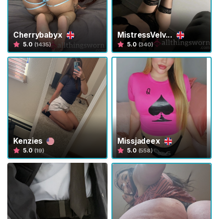
u
r
a
Cherrybabyx
MistressVelv...
r
5.0
5.0
(1435)
(340)
N
a
m
o
r
a
d
a
Kenzies
Missjadeex
e
5.0
5.0
(19)
(558)
s
C
o
n