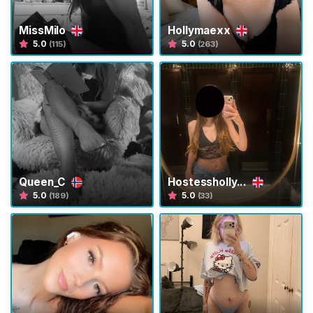
a
D
MissMilo
Hollymaexx
e
5.0
5.0
(115)
(263)
N
a
m
o
r
a
d
a
Queen_C
Hostessholly...
5.0
5.0
(189)
(33)
N
a
m
o
r
a
d