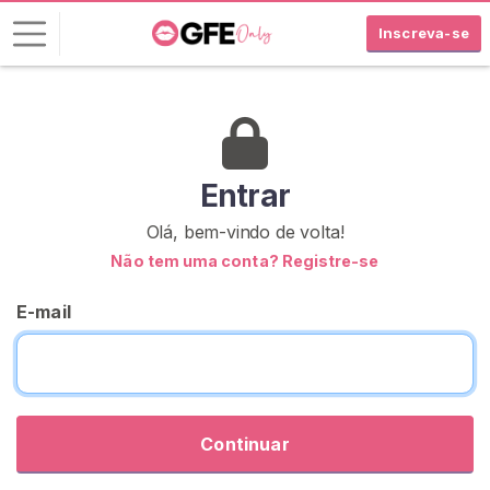
Inscreva-se
E
n
t
r
Entrar
a
Olá, bem-vindo de volta!
r
Não tem uma conta? Registre-se
I
N
E-mail
S
C
R
E
V
A
-
Continuar
S
E