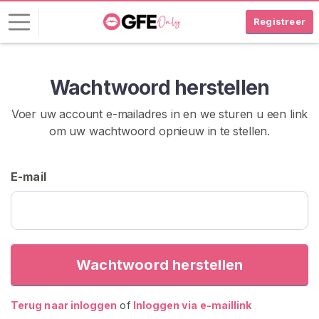
Registreer
I
Wachtwoord herstellen
n
l
Voer uw account e-mailadres in en we sturen u een link
o
om uw wachtwoord opnieuw in te stellen.
g
g
e
E-mail
n
G
R
A
T
Wachtwoord herstellen
I
S
R
Terug naar inloggen
of
Inloggen via e-maillink
E