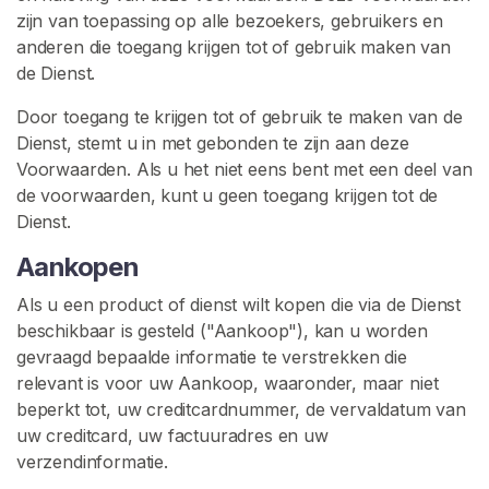
G
zijn van toepassing op alle bezoekers, gebruikers en
I
S
anderen die toegang krijgen tot of gebruik maken van
T
de Dienst.
R
E
Door toegang te krijgen tot of gebruik te maken van de
R
Dienst, stemt u in met gebonden te zijn aan deze
E
N
Voorwaarden. Als u het niet eens bent met een deel van
>
de voorwaarden, kunt u geen toegang krijgen tot de
Dienst.
H
Aankopen
o
Als u een product of dienst wilt kopen die via de Dienst
m
beschikbaar is gesteld ("Aankoop"), kan u worden
e
gevraagd bepaalde informatie te verstrekken die
relevant is voor uw Aankoop, waaronder, maar niet
V
beperkt tot, uw creditcardnummer, de vervaldatum van
r
uw creditcard, uw factuuradres en uw
i
verzendinformatie.
e