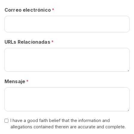
G
Correo electrónico
I
*
S
T
R
A
R
URLs Relacionadas
*
S
E
G
R
A
T
I
S
Mensaje
*
>
I
n
i
I have a good faith belief that the information and
allegations contained therein are accurate and complete.
c