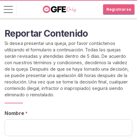
Registrarse
I
Reportar Contenido
n
Si desea presentar una queja, por favor contáctenos
i
utilizando el formulario a continuación. Todas las quejas
c
serán revisadas y atendidas dentro de 5 días. De acuerdo
i
con nuestros términos y condiciones, decidimos la validez
a
de la queja. Después de que se haya tomado una decisión,
r
se puede presentar una apelación 48 horas después de la
S
resolución. Una vez que se tome la decisión final, cualquier
e
contenido (ilegal, infractor o inapropiado) seguirá siendo
eliminado o reinstalado.
s
i
ó
Nombre
*
n
R
E